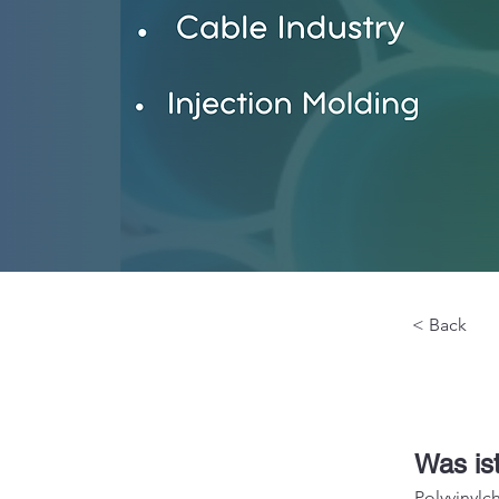
< Back
Was is
Polyvinylc