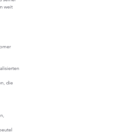
n weit 
nomer 
 
lisierten 
n, die 
n, 
beutel 