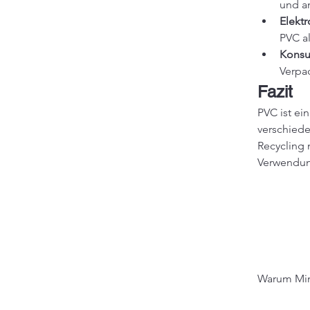
und a
Elektr
PVC al
Konsu
Verpa
Fazit
PVC ist ei
verschiede
Recycling 
Verwendun
Warum Min