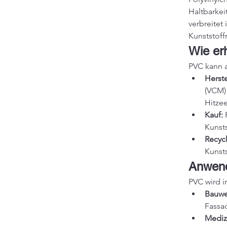
Haltbarkei
verbreitet
Kunststoff
Wie er
PVC kann 
Herste
(VCM) 
Hitzee
Kauf:
 
Kunsts
Recycl
Kunsts
Anwend
PVC wird i
Bauwe
Fassa
Mediz