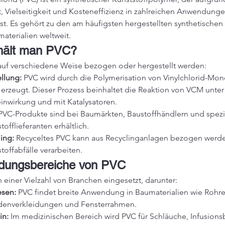
t, Vielseitigkeit und Kosteneffizienz in zahlreichen Anwendunge
 ist. Es gehört zu den am häufigsten hergestellten synthetischen 
materialien weltweit.
hält man PVC?
auf verschiedene Weise bezogen oder hergestellt werden:
llung:
 PVC wird durch die Polymerisation von Vinylchlorid-Mo
erzeugt. Dieser Prozess beinhaltet die Reaktion von VCM unter
inwirkung und mit Katalysatoren.
PVC-Produkte sind bei Baumärkten, Baustoffhändlern und spezia
tofflieferanten erhältlich.
ing:
 Recyceltes PVC kann aus Recyclinganlagen bezogen werde
toffabfälle verarbeiten.
ungsbereiche von PVC
n einer Vielzahl von Branchen eingesetzt, darunter:
sen:
 PVC findet breite Anwendung in Baumaterialien wie Rohre
denverkleidungen und Fensterrahmen.
in:
 Im medizinischen Bereich wird PVC für Schläuche, Infusions