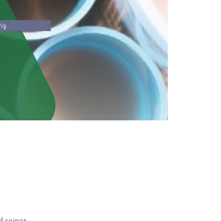
iş
d seiner 