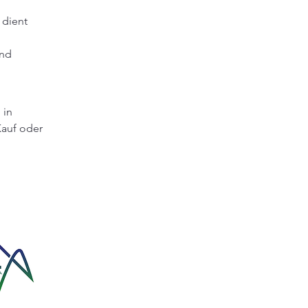
 dient 
nd 
 in 
Kauf oder 