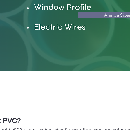
Anında Sipar
t PVC?
hlorid (PVC) ist ein synthetischer Kunststoffpolymer, der aufgrun