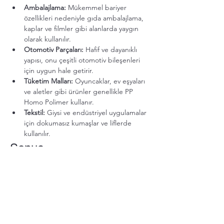
Ambalajlama:
 Mükemmel bariyer 
özellikleri nedeniyle gıda ambalajlama, 
kaplar ve filmler gibi alanlarda yaygın 
olarak kullanılır.
Otomotiv Parçaları:
 Hafif ve dayanıklı 
yapısı, onu çeşitli otomotiv bileşenleri 
için uygun hale getirir.
Tüketim Malları:
 Oyuncaklar, ev eşyaları 
ve aletler gibi ürünler genellikle PP 
Homo Polimer kullanır.
Tekstil:
 Giysi ve endüstriyel uygulamalar 
için dokumasız kumaşlar ve liflerde 
kullanılır.
Sonuç
PP Homo Polimer, çok yönlülüğü ve olumlu 
özellikleri nedeniyle birçok endüstride 
önemli bir malzemedir. Enjeksiyon kalıplama 
ve ekstrüzyon gibi çeşitli işleme 
yöntemleriyle, farklı uygulamalardaki belirli 
ihtiyaçları karşılayacak şekilde özelleştirilebilir.