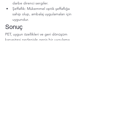
darbe direnci sergiler.
Şeffaflık: Mükemmel optik şeffaflığa 
sahip olup, ambalaj uygulamaları için 
uygundur.
Sonuç
PET, uygun özellikleri ve geri dönüşüm 
kapasitesi nedeniyle geniş bir uygulama 
yelpazesine sahip çok yönlü bir polimerdir. 
Günlük ürünlerde önemli bir rol oynar ve 
hem kullanım kolaylığına hem de 
sürdürülebilirliğe katkıda bulunur.