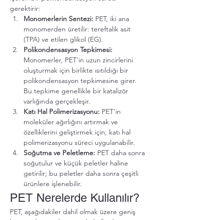
gerektirir:
Monomerlerin Sentezi:
 PET, iki ana 
monomerden üretilir: tereftalik asit 
(TPA) ve etilen glikol (EG).
Polikondensasyon Tepkimesi:
Monomerler, PET'in uzun zincirlerini 
oluşturmak için birlikte ısıtıldığı bir 
polikondensasyon tepkimesine girer. 
Bu tepkime genellikle bir katalizör 
varlığında gerçekleşir.
Katı Hal Polimerizasyonu:
 PET'in 
moleküler ağırlığını artırmak ve 
özelliklerini geliştirmek için, katı hal 
polimerizasyonu süreci uygulanabilir.
Soğutma ve Peletleme:
 PET daha sonra 
soğutulur ve küçük peletler haline 
getirilir; bu peletler daha sonra çeşitli 
ürünlere işlenebilir.
PET Nerelerde Kullanılır?
PET, aşağıdakiler dahil olmak üzere geniş 