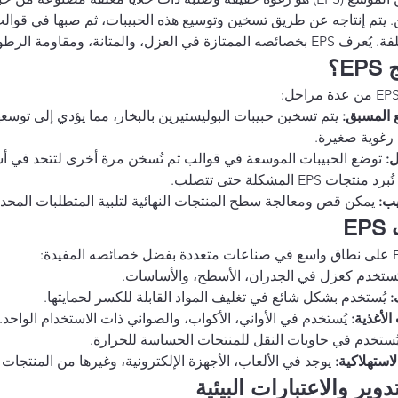
ن. يتم إنتاجه عن طريق تسخين وتوسيع هذه الحبيبات، ثم صبها في قوال
 في العزل، والمتانة، ومقاومة الرطوبة.
E؟
 المسبق:
 يتم تسخين حبيبات البوليستيرين بالبخار، مما يؤدي إلى توسعه
رغوية صغيرة.
:
 توضع الحبيبات الموسعة في قوالب ثم تُسخن مرة أخرى لتتحد في أ
 تُبرد منتجات EPS المشكلة حتى تتصلب.
ب:
 يمكن قص ومعالجة سطح المنتجات النهائية لتلبية المتطلبات المحدد
E
ُستخدم كعزل في الجدران، الأسطح، والأساسات.
:
 يُستخدم بشكل شائع في تغليف المواد القابلة للكسر لحمايتها.
لأغذية:
 يُستخدم في الأواني، الأكواب، والصواني ذات الاستخدام الواحد.
يُستخدم في حاويات النقل للمنتجات الحساسة للحرارة.
لاستهلاكية:
 يوجد في الألعاب، الأجهزة الإلكترونية، وغيرها من المنتجات 
دوير والاعتبارات البيئية