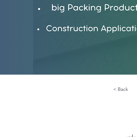
< Back
حبيبات 