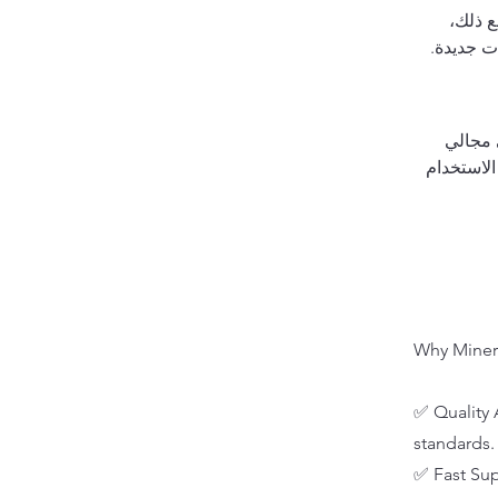
 ومع ذلك، 
آت التي تحول نفايات EPS إلى منتجات جديدة. 
ي مجالي 
الاستخدام 
Why Miner
✅ Quality 
standards.
✅ Fast Sup