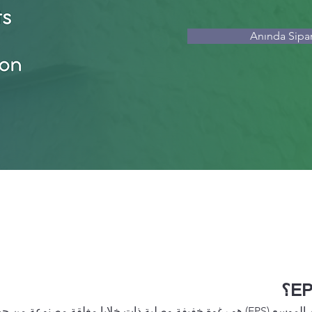
Anında Sipar
البوليستيرين الموسع (EPS) هو رغوة خفيفة وصلبة ذات خلايا مغلقة مصنوعة من 