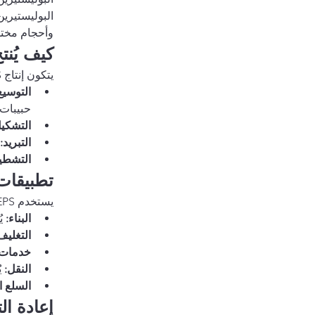
البوليستيري
وأحجام مختلفة. يُعرف EPS بخصائصه الممتازة
كيف يُنتج PS
يتكون إنتاج EPS من عدة مراحل:
التوسيع
حبيبات 
التشكيل
التبريد:
التشطي
تطبيقات PS
يستخدم EPS على نطاق واسع في صناعات متعددة بفضل خصائصه المفيدة:
البناء:
 ي
التغليف
خدمات ا
النقل:
 
السلع ا
إعادة الت