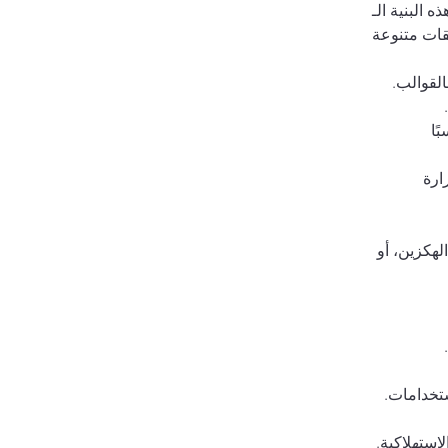
ائص فريدة تجعله 
ًا 
رة 
، الهكزين، أو 
استخدامات. 
لاستهلاكية.