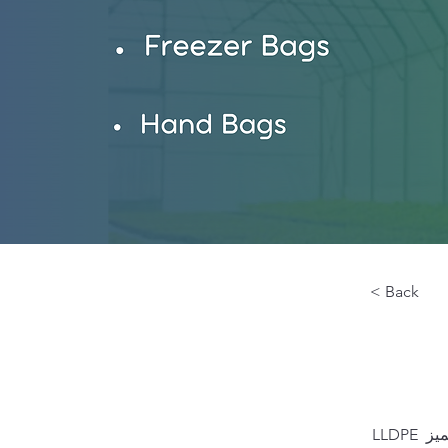
< Back
LLDPE هو اختصار لـ "بولي إيثيلين منخفض الكثافة الخطي". هو نوع من البولي إيثيلين يتميز 