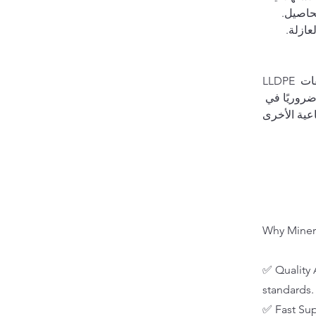
محاصيل.
عازلة.
LLDPE هو بوليمر متعدد الاستخدامات وشائع يمتلك خصائص فريدة تجعله مناسبًا لتطبيقات 
ضروريًا في 
Why Miner
✅ Quality 
standards.
✅ Fast Sup