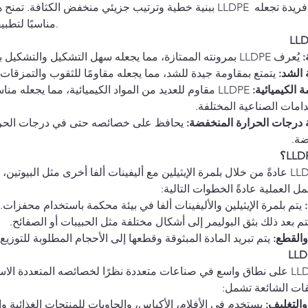
ببنية خطية وترتيب جزيئي منخفض الكثافة. تمنح هذه البنية الـ LLDPE خص
مناسبًا لتطبيقات متنوعة.
:
 يُعرف LLDPE بمرونته الممتازة، مما يجعله سهل التشكيل والتشكيل بالقوالب.
الشد:
 يتمتع بمقاومة جيدة للشد، مما يجعله مقاومًا للثقوب والتمزقات.
 الكيميائية:
 LLDPE مقاوم للعديد من المواد الكيميائية، مما يجعله مناسب
امات الصناعية المختلفة.
 درجات الحرارة المنخفضة:
 يحافظ على خصائصه حتى في درجات الحرا
ضة.
يتم إنتاج LLDPE عادةً من خلال بلمرة الإيثيلين مع أليفينات ألفا أخرى مثل البيوتين
مل العملية عادةً الخطوات التالية:
 يتم بلمرة الإيثيلين والأليفينات ألفا في بيئة محكمة باستخدام محفزات.
تم بعد ذلك بثق البوليمر إلى أشكال مختلفة مثل الحبيبات أو الصفائح.
 والقطع:
 يتم تبريد المادة المبثوقة وقطعها إلى الأحجام المطلوبة للتوزيع.
يُستخدم LLDPE على نطاق واسع في صناعات متعددة نظرًا لخصائصه المتعددة ال
ات الشائعة تشمل:
والتغليف:
 يستخدم في الأفلام، الأكياس، والحاويات للمنتجات الغذائية وا