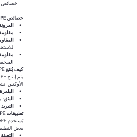
خصائص LLDPE
المرونة
مقاومة 
المقاومة
للاستخد
مقاومة
المنخف
كيف يُنتج LLDPE؟
الأوكتين. تش
البلمرة:
البثق:
 ي
التبريد
تطبيقات LLDPE
بعض التطبيق
التعبئة 