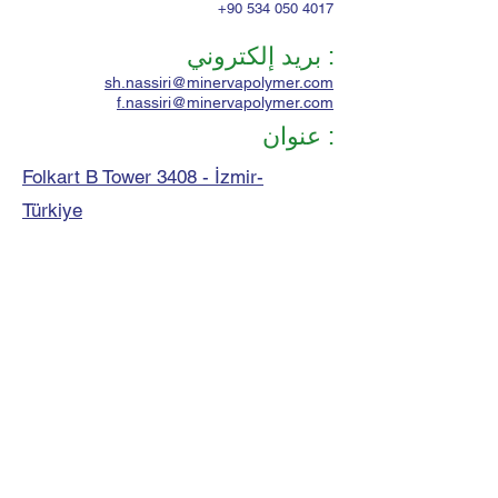
+90 534 050 4017
بريد إلكتروني :
sh.nassiri@minervapolymer.com
f.nassiri@minervapolymer.com
عنوان :
Folkart B Tower 3408 - İzmir-
Türkiye