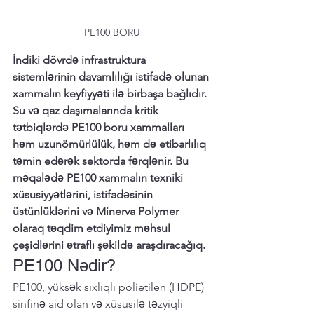
PE100 BORU
İndiki dövrdə infrastruktura 
sistemlərinin davamlılığı istifadə olunan 
xammalın keyfiyyəti ilə birbaşa bağlıdır. 
Su və qaz daşımalarında kritik 
tətbiqlərdə PE100 boru xammalları 
həm uzunömürlülük, həm də etibarlılıq 
təmin edərək sektorda fərqlənir. Bu 
məqalədə PE100 xammalın texniki 
xüsusiyyətlərini, istifadəsinin 
üstünlüklərini və Minerva Polymer 
olaraq təqdim etdiyimiz məhsul 
çeşidlərini ətraflı şəkildə araşdıracağıq.
PE100 Nədir?
PE100, yüksək sıxlıqlı polietilen (HDPE) 
sinfinə aid olan və xüsusilə təzyiqli 