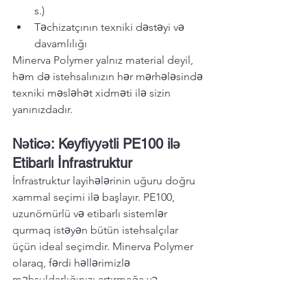
s.)
Təchizatçının texniki dəstəyi və 
davamlılığı
Minerva Polymer yalnız material deyil, 
həm də istehsalınızın hər mərhələsində 
texniki məsləhət xidməti ilə sizin 
yanınızdadır.
Nəticə: Keyfiyyətli PE100 ilə 
Etibarlı İnfrastruktur
İnfrastruktur layihələrinin uğuru doğru 
xammal seçimi ilə başlayır. PE100, 
uzunömürlü və etibarlı sistemlər 
qurmaq istəyən bütün istehsalçılar 
üçün ideal seçimdir. Minerva Polymer 
olaraq, fərdi həllərimizlə 
məhsuldarlığınızı artırmağa və 
keyfiyyətinizi yüksəltməyə hazırıq.