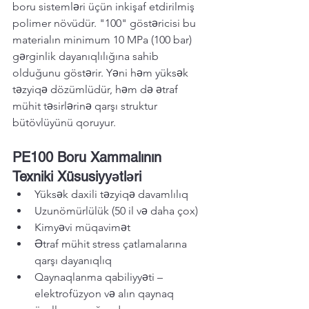
boru sistemləri üçün inkişaf etdirilmiş 
polimer növüdür. "100" göstəricisi bu 
materialın minimum 10 MPa (100 bar) 
gərginlik dayanıqlılığına sahib 
olduğunu göstərir. Yəni həm yüksək 
təzyiqə dözümlüdür, həm də ətraf 
mühit təsirlərinə qarşı struktur 
bütövlüyünü qoruyur.
PE100 Boru Xammalının 
Texniki Xüsusiyyətləri
Yüksək daxili təzyiqə davamlılıq
Uzunömürlülük (50 il və daha çox)
Kimyəvi müqavimət
Ətraf mühit stress çatlamalarına 
qarşı dayanıqlıq
Qaynaqlanma qabiliyyəti – 
elektrofüzyon və alın qaynaq 