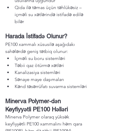
üsullarına uyğundur
Qida ilə təmas üçün təhlükəsiz – 
içməli su xətlərində istifadə edilə 
bilər
Harada İstifadə Olunur?
PE100 xammalı xüsusilə aşağıdakı 
sahələrdə geniş tətbiq olunur:
İçməli su boru sistemləri
Təbii qaz ötürmə xətləri
Kanalizasiya sistemləri
Sənaye maye daşımaları
Kənd təsərrüfatı suvarma sistemləri
Minerva Polymer-dən 
Keyfiyyətli PE100 Həlləri
Minerva Polymer olaraq yüksək 
keyfiyyətli PE100 xammalını həm qara 
(PE100B), həm də təbii (PE100N) 