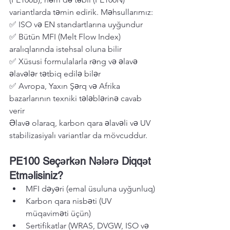
variantlarda təmin edirik. Məhsullarımız:
✅ ISO və EN standartlarına uyğundur
✅ Bütün MFI (Melt Flow Index) 
aralıqlarında istehsal oluna bilir
✅ Xüsusi formulalarla rəng və əlavə 
əlavələr tətbiq edilə bilər
✅ Avropa, Yaxın Şərq və Afrika 
bazarlarının texniki tələblərinə cavab 
verir
Əlavə olaraq, karbon qara əlavəli və UV 
stabilizasiyalı variantlar da mövcuddur.
PE100 Seçərkən Nələrə Diqqət 
Etməlisiniz?
MFI dəyəri (emal üsuluna uyğunluq)
Karbon qara nisbəti (UV 
müqaviməti üçün)
Sertifikatlar (WRAS, DVGW, ISO və 